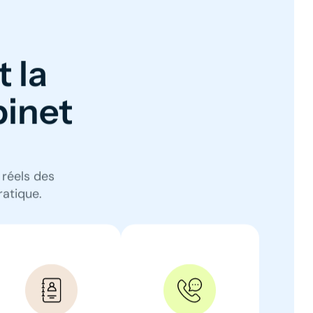
t la
binet
 réels des
ratique.