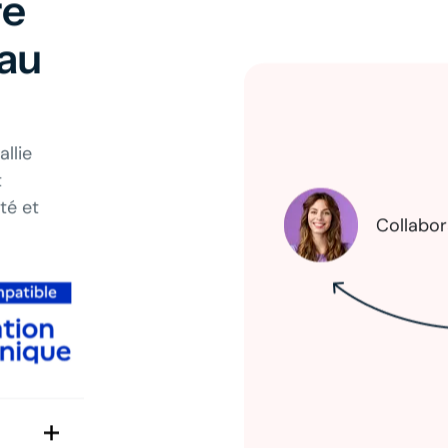
re
 au
llie
t
té et
Collabor