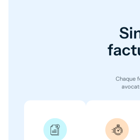
Sim
fact
Chaque fo
avocats