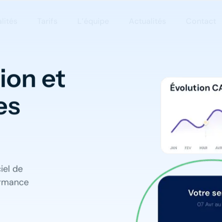
lités
Tarifs
L’équipe
Actualités
Contact
ion et
es
iel de
formance