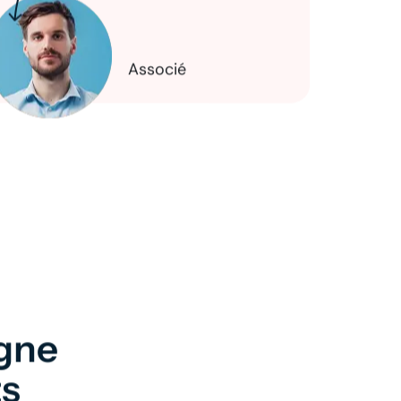
Associé
gne
ts