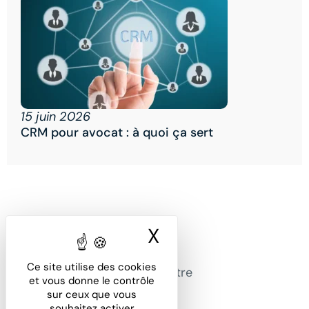
15 juin 2026
CRM pour avocat : à quoi ça sert
X
Masquer le ban
Office Avocat, la solution
Ce site utilise des cookies
dématérialisée pour gérer votre
et vous donne le contrôle
cabinet.
sur ceux que vous
souhaitez activer