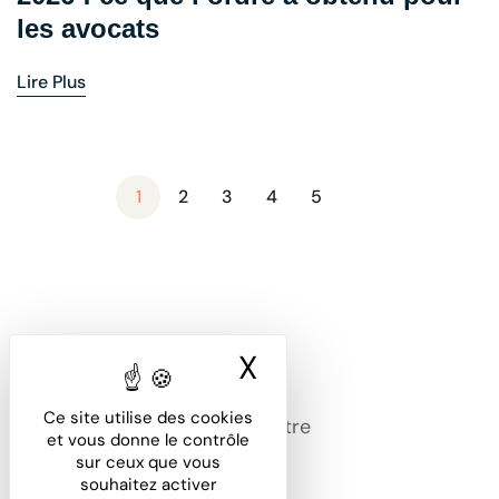
les avocats
Lire Plus
1
2
3
4
5
X
Masquer le ban
Office Avocat, la solution
Ce site utilise des cookies
dématérialisée pour gérer votre
et vous donne le contrôle
cabinet.
sur ceux que vous
souhaitez activer