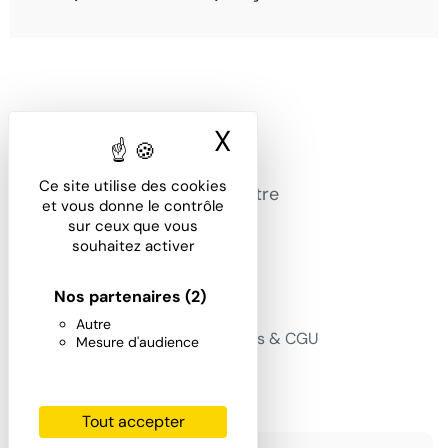
X
Masquer le ban
Office Avocat, la solution
Ce site utilise des cookies
dématérialisée pour gérer votre
et vous donne le contrôle
cabinet.
sur ceux que vous
souhaitez activer
Liens
Nos partenaires
(2)
Fonctionnalités
Actualités
Autre
Tarifs
Mentions Légales & CGU
Mesure d'audience
Contact
FAQ
Newsletter
Tout accepter