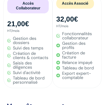
Accès
Accès
Accès Associé
Accès Associé
Collaborateur
Collaborateur
32,00€
29,00€
21,00€
19,00€
HT/mois
HT/mois paiement annuel
HT/mois
HT/mois paiement annuel
Fonctionnalités
Fonctionnalités
collaborateur
collaborateur
Gestion des
Gestion des
dossiers
dossiers
Gestion des
Gestion des
profils
profils
Suivi des temps
Suivi des temps
Création de
Création de
Création de
Création de
facture
facture
clients & contacts
clients & contacts
Relance impayé
Relance impayé
Saisis des
Saisis des
diligences
diligences
Tableau de bord
Tableau de bord
Suivi d'activité
Suivi d'activité
Export expert-
Export expert-
comptable
comptable
Tableau de bord
Tableau de bord
personnalisé
personnalisé