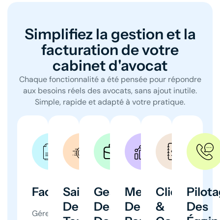
Simplifiez la gestion et la
facturation de votre
cabinet d'avocat
Chaque fonctionnalité a été pensée pour répondre
aux besoins réels des avocats, sans ajout inutile.
Simple, rapide et adapté à votre pratique.
Facturation
Saisie
Gestion
Mesure
Clients
Pilot
De
Des
De
&
Des
Gérez