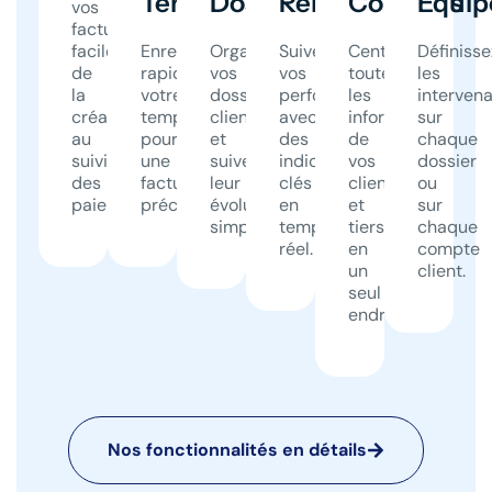
Temps
Dossiers
Rentabilité
Contacts
Équip
vos
factures
facilement,
Enregistrez
Organisez
Suivez
Centralisez
Définisse
de
rapidement
vos
vos
toutes
les
la
votre
dossiers
performances
les
interven
création
temps
clients
avec
informations
sur
au
pour
et
des
de
chaque
suivi
une
suivez
indicateurs
vos
dossier
des
facturation
leur
clés
clients
ou
paiements.
précise.
évolution
en
et
sur
simplement.
temps
tiers
chaque
réel.
en
compte
un
client.
seul
endroit.
Nos fonctionnalités en détails