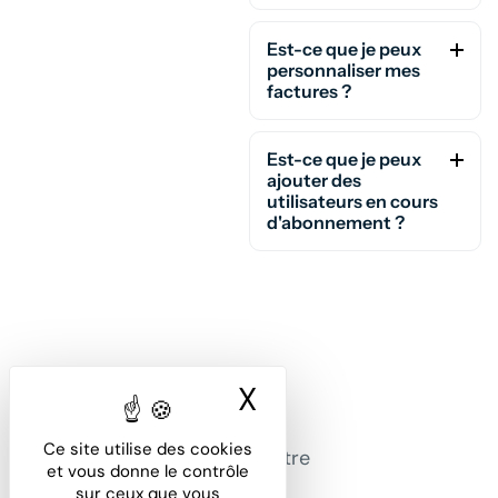
Est-ce que je peux
personnaliser mes
factures ?
Est-ce que je peux
ajouter des
utilisateurs en cours
d'abonnement ?
X
Masquer le ban
Office Avocat, la solution
Ce site utilise des cookies
dématérialisée pour gérer votre
et vous donne le contrôle
cabinet.
sur ceux que vous