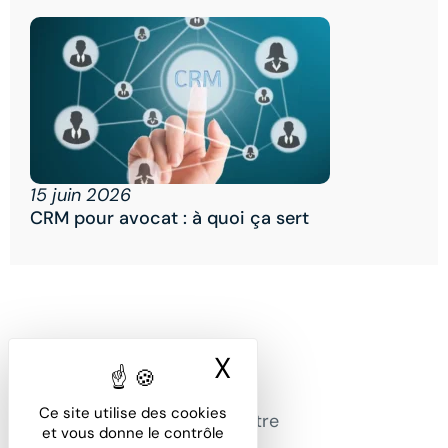
15 juin 2026
CRM pour avocat : à quoi ça sert
X
Masquer le ban
Office Avocat, la solution
Ce site utilise des cookies
dématérialisée pour gérer votre
et vous donne le contrôle
cabinet.